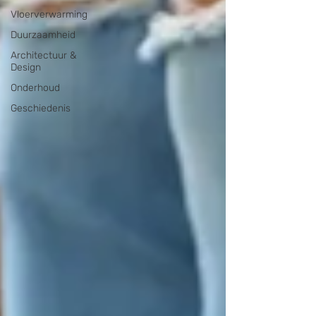
Vloerverwarming
Duurzaamheid
Architectuur &
Design
Onderhoud
Geschiedenis