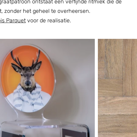
graatpatroon ontstaat een verfijnde ritmiek die de
t, zonder het geheel te overheersen.
is Parquet
voor de realisatie.