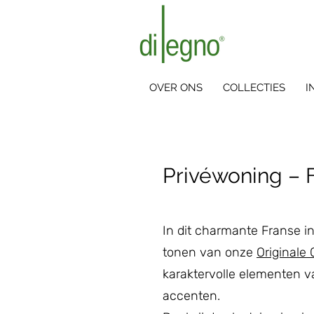
OVER ONS
COLLECTIES
I
Privéwoning – F
In dit charmante Franse inte
tonen van onze
Originale 
karaktervolle elementen v
accenten.